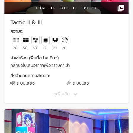
กว้าง:
- ม.
ยาว:
- ม.
สูง:
- ม.
Tactic II & III
ความจุ:
70
50
50
12
20
70
ค่าเช่าห้อง (พื้นที่อย่างเดียว):
คลิกขอใบเสนอราคาเพื่อทราบค่าเช่า
สิ่งอำนวยความสะดวก:
ระบบเสียง
ระบบแสง
ดูเพิ่มเติม