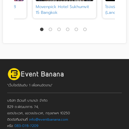
ok Soi 18
Movenpick Hotel Sukhumvit
โรงแรมแลงคา
15 Bangkok
(Lancaster B
"เว็บไซต์อันดับ 1 เพื่อคนจัดงาน"
บริษัท อีเวนท์ บานาน่า จำกัด
829 ถ.พัฒนาการ 74,
เขตประเวศ, แขวงประเวศ, กรุงเทพฯ 10250
ติดต่อทีมงานที่
info@eventbanana.com
หรือ
083-078-7209