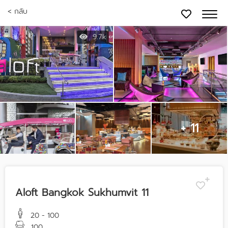
< กลับ
9.7k
+ 11
Aloft Bangkok Sukhumvit 11
20 - 100
100