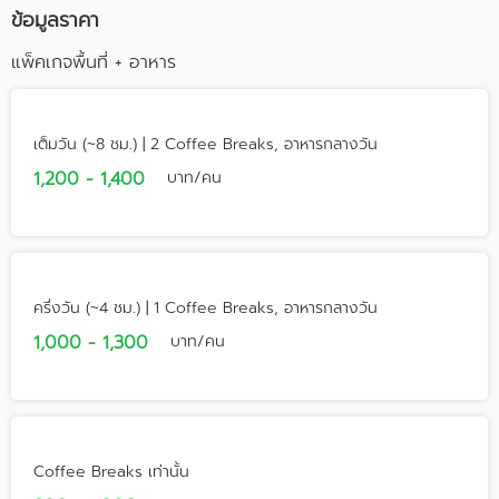
ข้อมูลราคา
hippest hotspot! Aloft Bangkok Sukhumvit 11 is just steps
from the best shopping, nightlife, and dining destinations,
แพ็คเกจพื้นที่ + อาหาร
and a quick 5-minute stroll to Nana BTS Skytrain and MRT
Subway stations for easy access to Bangkok's biggest
attractions.
เต็มวัน (~8 ชม.) | 2 Coffee Breaks, อาหารกลางวัน
Aloft Bangkok Sukhumvit 11 offers jet-setting style at a
steal and brings urban cool to unexpected places, where
1,200 - 1,400
บาท/คน
anything can happen: energy flows, personalities mingle
and opportunities abound.
Aloft Hotels is the new destination sensation with loft-
inspired design and free-flowing energy. Discover why
everyone’s all abuzz about Aloft.
ครึ่งวัน (~4 ชม.) | 1 Coffee Breaks, อาหารกลางวัน
1,000 - 1,300
บาท/คน
Coffee Breaks เท่านั้น