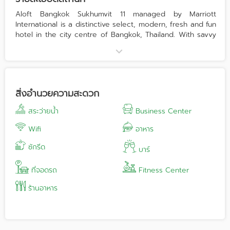
Aloft Bangkok Sukhumvit 11 managed by Marriott
International is a distinctive select, modern, fresh and fun
hotel in the city centre of Bangkok, Thailand. With savvy
design and free-flowing energy, you can celebrate your
style in the unique openness of a no-walls, no-limits
space.
Feel the vibe from the moment you check in at Aloft
สิ่งอำนวยความสะดวก
Bangkok Sukhumvit 11. Meet & mingle with friends over
music by live DJs and signature cocktails at W XYZ ℠ bar.
สระว่ายน้ำ
Business Center
Grab a bite from our snack attack menu at Re:fuel by
Aloft ℠ open 24/7, play a game of pool at Re:mix ℠
Wifi
อาหาร
lounge. Cool off or lounge in style at Splash pool, get
ซักรีด
charged and rejuvenated at Re:charge ℠ gym.
บาร์
Experience a whole new vibe with loft-inspired design,
ที่จอดรถ
Fitness Center
totally tech-savvy rooms with free Wi-Fi and a great
ร้านอาหาร
social scene. Our zones are always abuzz with energy
and action - an ideal place to be for NEXT Gen and
global travelers.
An easy breezy adventure awaits you in Thailand's