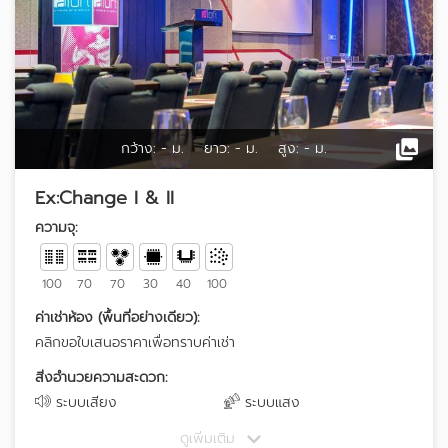
กว้าง:
- ม.
ยาว:
- ม.
สูง:
- ม.
Ex:Change I & II
ความจุ:
100
70
70
30
40
100
ค่าเช่าห้อง (พื้นที่อย่างเดียว):
คลิกขอใบเสนอราคาเพื่อทราบค่าเช่า
สิ่งอำนวยความสะดวก:
ระบบเสียง
ระบบแสง
ดูเพิ่มเติม