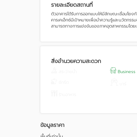
รายละเอียดสถานที่
ตัวอาคารได้รับการออกแบบให้มีลักษณะเชื่อมโยง
คารเคเอ็กซ์มีเป้าหมายเพื่อนำความรู้และนวัตกร
สามารถทางการแข่งขันของภาคอุตสาหกรรมโดยเฉ
(Knowledge exchange) ระหว่างประชาคมจา
(Industry Cluster) นอกจากนี้ยังมีพื้นที่สำ
ประเทศไปสู่เศรษฐกิจฐานนวัตกรรม รวมถึง Des
และให้บริการด้านการออกแบบแก่อุตสาหกรรม
สิ่งอำนวยความสะดวก
สระว่ายน้ำ
Business
ซักรีด
บาร์
ร้านอาหาร
ข้อมูลราคา
พื้นที่เท่านั้น