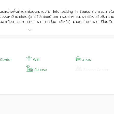
กันระหว่างพื้นที่แต่ละส่วนตามแนวคิด Interlocking in Space กิจกรรมภายใ
รมของมหาวิทยาลัยไปสู่การใช้ประโยชน์โดยภาคอุตสาหกรรมและสร้างเสริมขีดควา
พาะกิจการขนาดกลาง และขนาดย่อม (SMEs) ผ่านกลไกการแลกเปลี่ยนเรียนร
กภาคการศึกษา ภาครัฐ และภาคอุตสาหกรรม ในลักษณะพันธมิตรอุตสาหกร
หรับบ่มเพาะนวตกิจ (Startup companies) เพื่อส่งเสริมการพัฒนาเศรษฐกิจ
ign hub ประกอบด้วย Maker Space และบริษัทออกแบบระดับโลก เพื่อสนับส
 Center
Wifi
อาหาร
ที่จอดรถ
Fitness Center