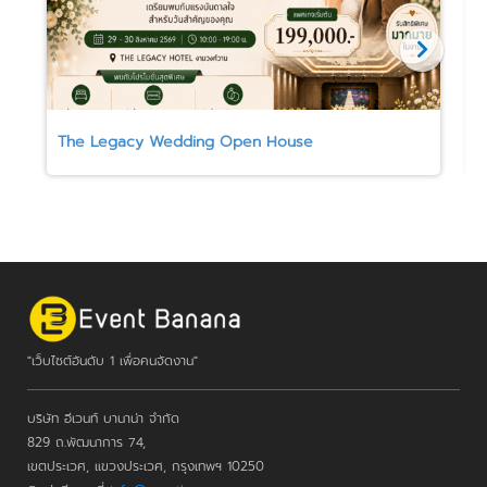
The Legacy Wedding Open House
S
"เว็บไซต์อันดับ 1 เพื่อคนจัดงาน"
บริษัท อีเวนท์ บานาน่า จำกัด
829 ถ.พัฒนาการ 74,
เขตประเวศ, แขวงประเวศ, กรุงเทพฯ 10250