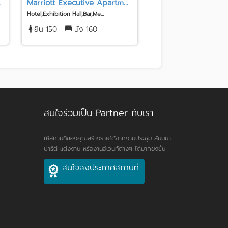
.
Marriott Executive Apartm...
สมาคมธรรมศาสตร์ ในพ
Hotel,Exhibition Hall,Bar,Me...
Exhibition Hall,Unique Venu
ยืน 150
นั่ง 160
ยืน 600
นั่ง 35
สนใจร่วมเป็น Partner กับเรา
ให้สถานที่ของคุณสร้างรายได้จากงานประชุม สัมมนา
ปาร์ตี้ แต่งงาน หรืองานอีเวนท์ต่างๆ ได้มากยิ่งขึ้น
สนใจลงประกาศสถานที่