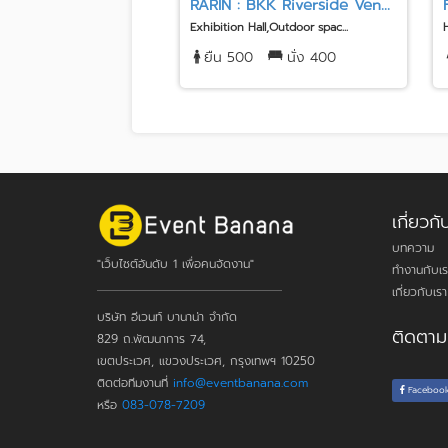
RARIN : BKK Riverside Ven...
Exhibition Hall,Outdoor spac...
ยืน 500
นั่ง 400
เกี่ยว
บทความ
"เว็บไซต์อันดับ 1 เพื่อคนจัดงาน"
ทำงานกับเร
เกี่ยวกับเรา
บริษัท อีเวนท์ บานาน่า จำกัด
ติดตาม
829 ถ.พัฒนาการ 74,
เขตประเวศ, แขวงประเวศ, กรุงเทพฯ 10250
ติดต่อทีมงานที่
info@eventbanana.com
Faceboo
หรือ
083-078-7209