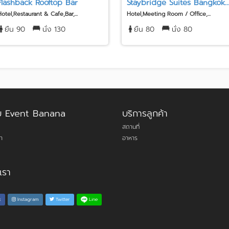
Flashback Rooftop Bar
Staybridge Suites Bangkok..
Hotel,Restaurant & Cafe,Bar,...
Hotel,Meeting Room / Office,...
ยืน 90
นั่ง 130
ยืน 80
นั่ง 80
กับ Event Banana
บริการลูกค้า
สถานที่
า
อาหาร
เรา
Line
k
Instagram
Twitter