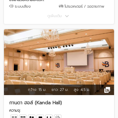
ระบบเสียง
โปรเจคเตอร์ / จอฉายภาพ
ดูเพิ่มเติม
กว้าง:
15 ม.
ยาว:
27 ม.
สูง:
4.5 ม.
กานดา ฮอล์ (Kanda Hall)
ความจุ: