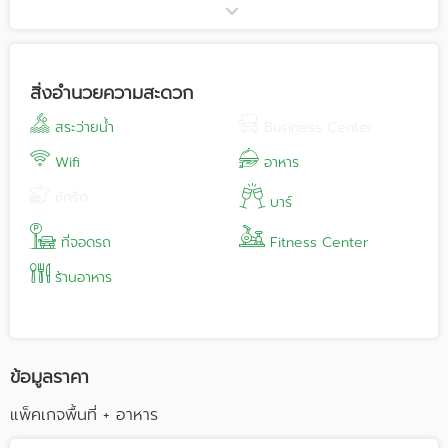
อันดามันและจิบเครื่องดื่มเย็นๆในขณะที่คุณเข้า Beyond Kata is
set directly on Kata Beach, a spot that provides the calm
blue of a wide horizon and all the fun of a classic tropical
beach holiday destination where located at Phuket,
สิ่งอำนวยความสะดวก
Thailand. The resort offers a unique absolute beachfront
location, with sunset views to be enjoyed.
สระว่ายน้ำ
Business Center
Wifi
อาหาร
ซักรีด
บาร์
ที่จอดรถ
Fitness Center
ร้านอาหาร
ข้อมูลราคา
แพ็คเกจพื้นที่ + อาหาร