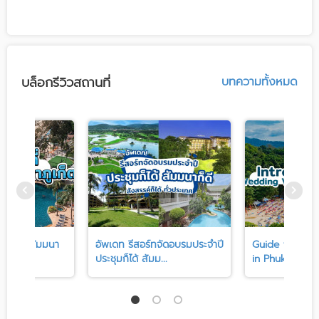
บล็อกรีวิวสถานที่
บทความทั้งหมด
ประชุม-สัมมนา
อัพเดท รีสอร์ทจัดอบรมประจำปี
Guide to Wed
ครา...
ประชุมก็ได้ สัมม...
in Phuket Tha