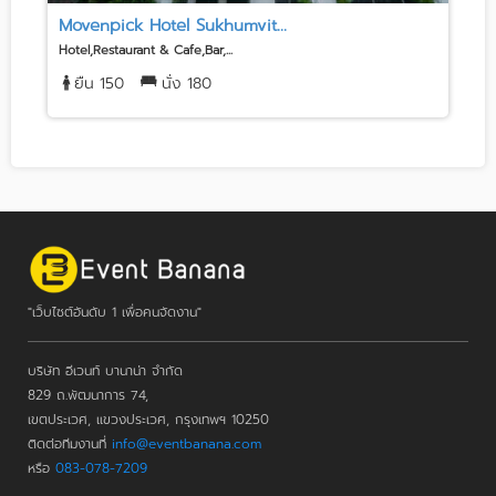
Movenpick Hotel Sukhumvit...
Hotel,Restaurant & Cafe,Bar,...
H
ยืน 150
นั่ง 180
"เว็บไซต์อันดับ 1 เพื่อคนจัดงาน"
บริษัท อีเวนท์ บานาน่า จำกัด
829 ถ.พัฒนาการ 74,
เขตประเวศ, แขวงประเวศ, กรุงเทพฯ 10250
ติดต่อทีมงานที่
info@eventbanana.com
หรือ
083-078-7209