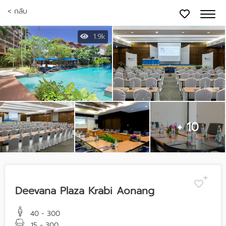
< กลับ
1.9k
+ 10
Deevana Plaza Krabi Aonang
40 - 300
15 - 300