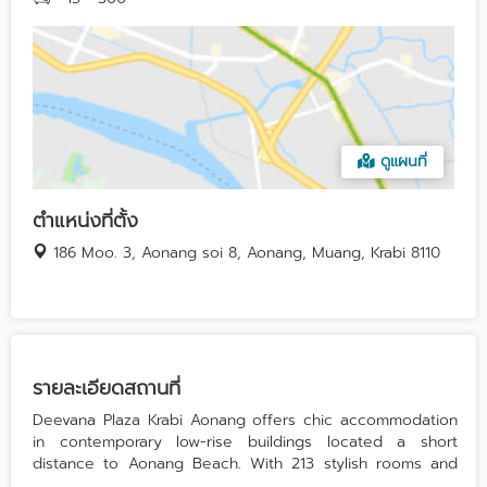
ดูแผนที่
ตำแหน่งที่ตั้ง
186 Moo. 3, Aonang soi 8, Aonang, Muang, Krabi 8110
รายละเอียดสถานที่
Deevana Plaza Krabi Aonang offers chic accommodation
in contemporary low-rise buildings located a short
distance to Aonang Beach. With 213 stylish rooms and
suites, each with a private balcony, guests can enjoy the