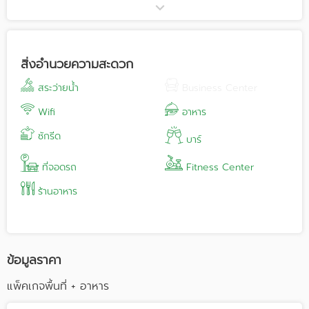
resort’s excellent facilities and benefit from gracious and
personalized service from the welcoming Deevana Plaza
team. The resort features an exceptional restaurant and
bars, three large outdoor swimming pools, a kid’s pool, a
สิ่งอำนวยความสะดวก
restful and rejuvenating spa, and outstanding meetings
and events facilities. Drawing inspiration from Krabi’s
สระว่ายน้ำ
Business Center
stunning natural beauty and the abundance wildlife
protected within its national parks, Deevana Plaza Krabi
Wifi
อาหาร
Aonang has named its restaurant, bars and meetings
ซักรีด
facilities after birds such as the colorful hornbill and
บาร์
kingfisher. Conveniently located a 30 minute drive from
Krabi International Airport, 20 minutes from Krabi Town,
ที่จอดรถ
Fitness Center
and 2 hours from Phuket International Airport. Deevana
ร้านอาหาร
Plaza Krabi Aonang is the ideal choice for leisure guests,
honeymooners, family, as well as corporate meetings and
incentive travelers. Deevana Plaza Krabi Aonang is close
to Krabi’s beautiful islands and beaches, as well as
seafood restaurants, fascinating local markets, vibrant
ข้อมูลราคา
nightlife, and much more; everything in fact for a truly
memorable holiday or rewarding business trip in one of
แพ็คเกจพื้นที่ + อาหาร
Thailand’s most inspiring and scenic destinations.