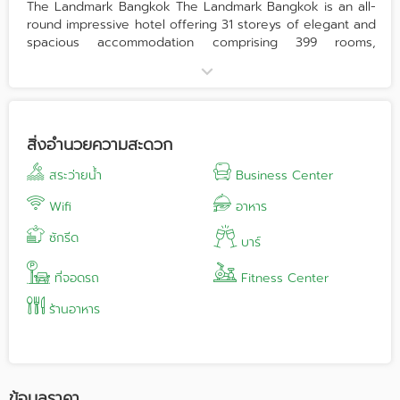
The Landmark Bangkok The Landmark Bangkok is an all-
round impressive hotel offering 31 storeys of elegant and
spacious accommodation comprising 399 rooms,
including suites. Our accommodation and in-house
restaurants are of the highest international standards,
while the service is sublimely Thai. The hotel facilities
include a 24-hour business center with private meeting
rooms, 25 recently upgraded meeting rooms with
สิ่งอำนวยความสะดวก
capacities for 10 -1000 delegates, along with Fitness First
Platinum, Spa, outdoor swimming pool, and WiFi. A wide
สระว่ายน้ำ
Business Center
range of gourmet dining possibilities are available in a
choice of 7 outstanding restaurants. Guests have a
Wifi
อาหาร
choice of 6 room types, including the Premium, Premium
ซักรีด
Club, Premium Corner and Premium Club Corner rooms,
บาร์
the Deluxe Suite and the Executive Suite. These range in
size from 26 sqm. to 78 sqm. All rooms feature state of
ที่จอดรถ
Fitness Center
the art design, along with deluxe in-room amenities,
ร้านอาหาร
superb services and facilities such as complimentary Wi-
Fi internet access, convenient Media Hub for multi-media
connectivity and a 40-inch High Definition television set.
Other highlights include an exclusive Landmark Blissful
bed for a truly comfortable stay, refreshing Rain Shower
ข้อมูลราคา
with the hotel’s signature bathroom amenities, and