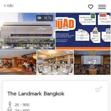
< กลับ
18.7k
+ 7
The Landmark Bangkok
25 - 900
24 - 600