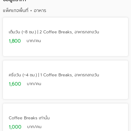
coffee/tea making facilities. Guests can also easily adjust
แพ็คเกจพื้นที่ + อาหาร
a room’s temperature and lighting thanks to the bedside
Elecon Room Control system. With major renovations now
completed, The Landmark has reaffirmed its position as
one of Bangkok’s most enduringly popular hotels. Part of
เต็มวัน (~8 ชม.) | 2 Coffee Breaks, อาหารกลางวัน
that success is due to its convenient location on lower
Sukhumvit Road in central Bangkok, close to Nana station
1,800
บาท/คน
on Bangkok’s Skytrain system, and easy access to all the
important expressways. The hotel is also within easy
distance of the main business, shopping and
entertainment areas as well as the Bangkok International
Trade Exhibition Center (BITEC), Queen Sirikit National
ครึ่งวัน (~4 ชม.) | 1 Coffee Breaks, อาหารกลางวัน
Convention Centre, and IMPACT Convention Centre.
1,600
บาท/คน
Coffee Breaks เท่านั้น
1,000
บาท/คน