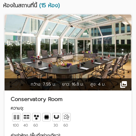
ห้องในสถานที่นี้
(15 ห้อง)
กว้าง:
7.55 ม.
ยาว:
16.8 ม.
สูง:
4 ม.
Conservatory Room
ความจุ:
100
40
60
30
60
ค่าเช่าห้อง (พื้นที่อย่างเดียว):