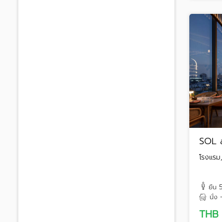
SOL 
โรงแรม,
ยืน
นั่ง
THB 