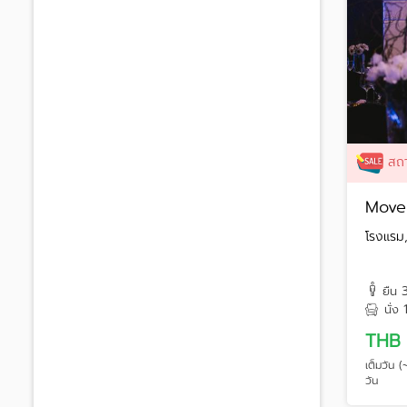
สถา
Moven
โรงแรม,
ยืน
นั่ง
THB 
เต็มวัน 
วัน