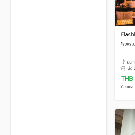
Flas
โรงแรม,
ยืน
นั่ง
THB
ค็อกเทล