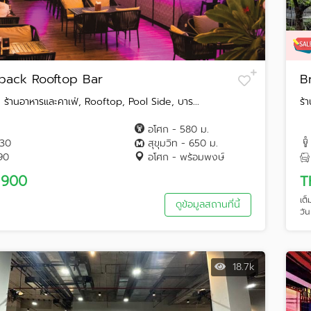
hback Rooftop Bar
B
 ร้านอาหารและคาเฟ่, Rooftop, Pool Side, บาร...
ร้
อโศก - 580 ม.
130
สุขุมวิท - 650 ม.
90
อโศก - พร้อมพงษ์
 900
T
เต
ดูข้อมูลสถานที่นี้
วัน
18.7k