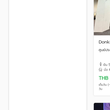
Donki
ศูนย์ปร
ยืน
นั่ง
THB 
เต็มวัน 
วัน