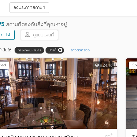
า
ลงประกาศสถานที่
75
สถานที่ตรงกับสิ่งที่คุณหาอยู่
บ List
ดูแบบแผนที่
ำลังใช้
ล้างตัวกรอง
กรุงเทพมหานคร
ปาร์ตี้
24.1k
red
Sp